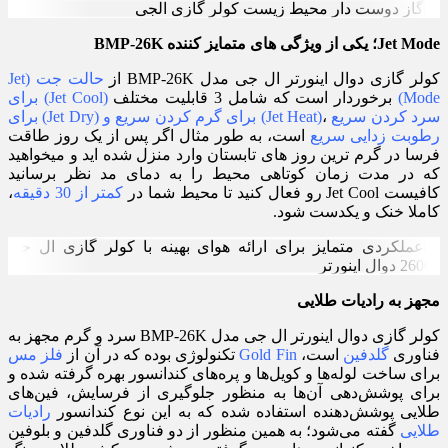
Jet Mode؛ یکی از ویژگی های متمایز کننده BMP-26K
کولر گازی دوال اینورتر ال جی مدل BMP-26K از
حالت جت (Jet
Mode)
برخوردار است که شامل 3 قابلیت مختلف
(Jet Cool) برای
سرد کردن سریع
،
(Jet Heat) برای گرم کردن سریع و (Jet Dry) برای
رطوبت زدایی سریع
است، به طور مثال اگر پس از یک روز طاقت
فرسا در گرم ترین روز های تابستان وارد منزل شده اید و میخواهید
که در مدت زمان کوتاهی محیط را به دمای مد نظر برسانید
کافیست Jet Cool رو فعال کنید تا محیط شما در
کمتر از 30 دقیقه
،
کاملا خنک و یکدست شود.
مجهز به رادیات طلایی
کولر گازی دوال اینورتر ال جی مدل BMP-26K سرد و گرم مجهز به
فناوری
گلدفین
است،
Gold Fin
تکنولوژی بوده که در آن از
فلز مس
برای ساخت لوله‌ها و کویل‌ها و پره‌های کندانسور بهره گرفته شده و
برای پوشش‌دهی آن‌ها به منظور جلوگیری از فرسایش، فین‌های
طلایی پوشش‌دهنده استفاده شده که به این نوع کندانسور
رادیات
طلایی
گفته می‌شود؛ به همین منظور از دو فناوری گلدفین و بلوفین