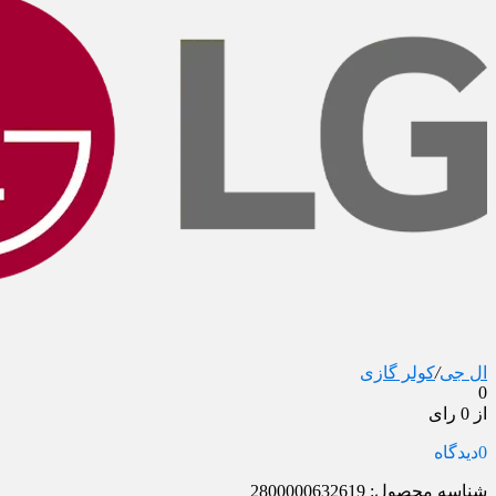
ال جی
/
کولر گازی
0
از 0 رای
0
دیدگاه
شناسه محصول:
2800000632619