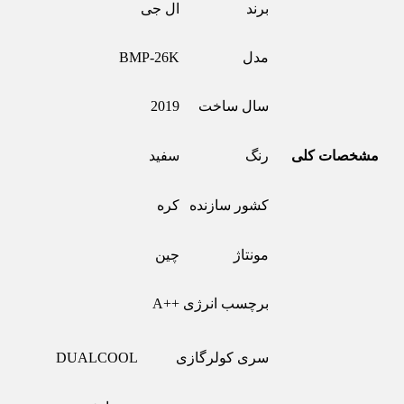
برند
ال جی
مدل
BMP-26K
سال ساخت
2019
مشخصات کلی
رنگ
سفید
کشور سازنده
کره
مونتاژ
چین
برچسب انرژی
++A
سری کولرگازی
DUALCOOL