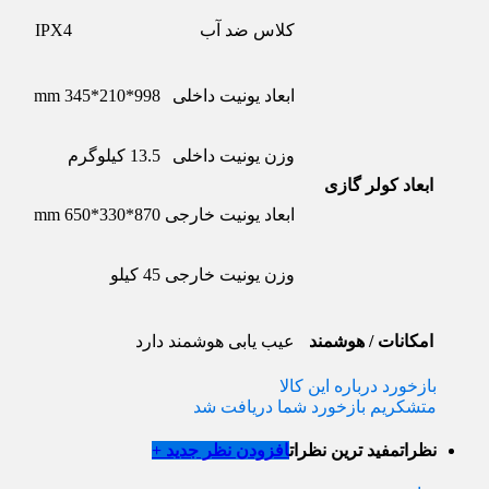
کلاس ضد آب
IPX4
ابعاد یونیت داخلی
998*210*345 mm
وزن یونیت داخلی
13.5 کیلوگرم
ابعاد کولر گازی
ابعاد یونیت خارجی
870*330*650 mm
وزن یونیت خارجی
45 کیلو
امکانات / هوشمند
عیب یابی هوشمند
دارد
بازخورد درباره این کالا
متشکریم بازخورد شما دریافت شد
نظرات
مفید ترین نظرات
افزودن نظر جدید +