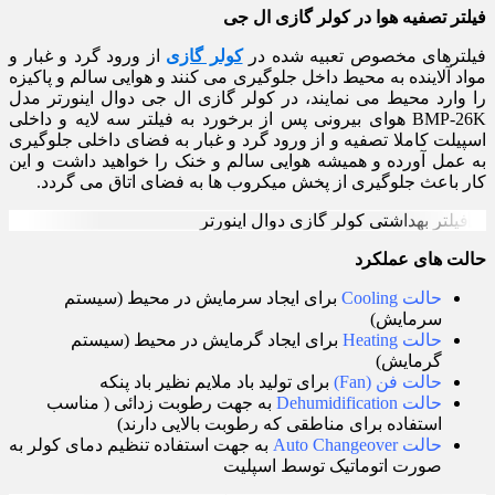
فیلتر تصفیه هوا در کولر گازی ال جی
فیلترهای مخصوص تعبیه شده در
کولر گازی
از ورود گرد و غبار و
مواد آلاینده به محیط داخل جلوگیری می کنند و هوایی سالم و پاکیزه
را وارد محیط می نمایند، در کولر گازی ال جی دوال اینورتر مدل
BMP-26K هوای بیرونی پس از برخورد به فیلتر سه لایه و داخلی
اسپیلت کاملا تصفیه و از ورود گرد و غبار به فضای داخلی جلوگیری
به عمل آورده و همیشه هوایی سالم و خنک را خواهید داشت و این
کار باعث جلوگیری از پخش میکروب ها به فضای اتاق می گردد.
حالت های عملکرد
حالت Cooling
برای ایجاد سرمایش در محیط (سیستم
سرمایش)
حالت Heating
برای ایجاد گرمایش در محیط (سیستم
گرمایش)
حالت فن (Fan)
برای تولید باد ملایم نظیر باد پنکه
حالت Dehumidification
به جهت رطوبت زدائی ( مناسب
استفاده برای مناطقی که رطوبت بالایی دارند)
حالت Auto Changeover
به جهت استفاده تنظیم دمای کولر به
صورت اتوماتیک توسط اسپلیت