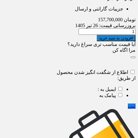
جزییات گارانتی و ارسال
تومان
157,700,000
بروزرسانی قیمت:
26 تیر 1405
کولر
گازی
افزودن به سبد خرید
دوال
آیا قیمت مناسب تری سراغ دارید؟
اینورتر
مرا اگاه کن
ال
جی
مدل
BMP-
اطلاع از شگفت انگیز شدن محصول
26K
از طریق:
quantity
ایمیل به :
پیامک به
ثبت