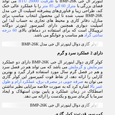
اینورتر ال جی BMP-26K با
ظرفیت 26000 BTU
می تواند
فضای بزرگی با
متراژ 60 الی 85 متر
را با عملکرد عالی خنک
کند، طراحی زیبا و فناوری‌های پیشرفته اسپلیت ال جی مدل
BMP-26K سبب شده تا این محصول انتخاب مناسب برای
منازل، دفاتر کاری و محیط‌ های تجاری به حساب آید؛ این
اسپلیت دیواری همچنین دارای کمپرسور اینورتر دوگانه
تروپیکال است که برای استفاده در دماهای بالای
60 درجه
سانتی گراد
هم مناسب و جوابگو می باشد.
دارای 2 عملکرد سرد و گرم
کولر گازی دوال اینورتر ال جی BMP-26K دارای دو عملکرد
سرمایش و گرمایش
می باشد که می تواند هم در فصل سرد
و هم در فصل گرم سال مورد استفاده قرار گیرد و بهترین
کارایی را ارائه دهد، از نقاط قوت کمپرسور این کولر گازی
می توان به
صرفه جویی در مصرف برق
،
عملکرد آرام و طول
عمر بالا
اشاره کرد که به صورت خلاصه مزایایی نظیر نداشتن
اصطکاک در زمان عملکرد و پایین بودن استهلاک و ایجاد
سرما یا گرمای سریع و یکدست را ارائه می دهد.
کمپرسور قدرتمند کولر گازی