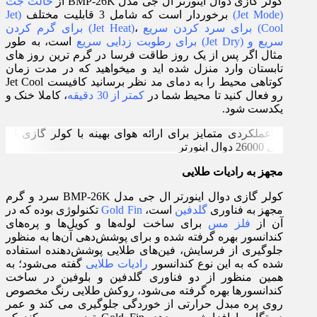
کولر گازی دوال اینورتر ال جی مدل BMP-26K از
حالت جت
(Jet Mode)
برخوردار است که شامل 3 قابلیت مختلف
(Jet
Cool) برای سرد کردن سریع
،
(Jet Heat) برای گرم کردن
سریع و (Jet Dry) برای رطوبت زدایی سریع
است، به طور
مثال اگر پس از یک روز طاقت فرسا در گرم ترین روز های
تابستان وارد منزل شده اید و میخواهید که در مدت زمان
کوتاهی محیط را به دمای مد نظر برسانید کافیست Jet Cool
رو فعال کنید تا محیط شما در
کمتر از 30 دقیقه
، کاملا خنک و
یکدست شود.
مجهز به رادیات طلایی
کولر گازی دوال اینورتر ال جی مدل BMP-26K سرد و گرم
مجهز به فناوری
گلدفین
است،
Gold Fin
تکنولوژی بوده که در
آن از
فلز مس
برای ساخت لوله‌ها و کویل‌ها و پره‌های
کندانسور بهره گرفته شده و برای پوشش‌دهی آن‌ها به منظور
جلوگیری از فرسایش، فین‌های طلایی پوشش‌دهنده استفاده
شده که به این نوع کندانسور
رادیات طلایی
گفته می‌شود؛ به
همین منظور از دو فناوری گلدفین و بلوفین در ساخت
کندانسورها بهره گرفته می‌شود، روکش طلایی رنگ مخصوص
روی پره مبدل حرارتی از خوردگی جلوگیری می کند و عمر