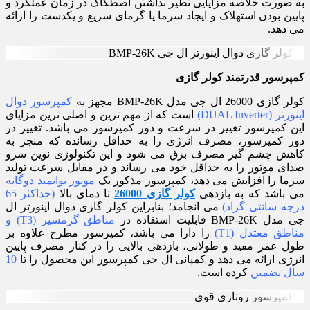
به صورت خلاصه مزایایی نظیر نداشتن اصطکاک در زمان عملکرد و
پایین بودن استهلاک و ایجاد سرما یا گرمای سریع و یکدست را ارائه
می دهد.
کمپرسور قدرتمند کولر گازی
کولر گازی 26000 ال جی مدل BMP-26K مجهز به
کمپرسور دوال
اینورتر (DUAL Inverter)
است که از مهم ترین و اصلی ترین مزایای
این کمپرسور تغییر در سرعت و دور کمپرسور می باشد. تغییر در
دور کمپرسور، مصرف انرژی را به حداقل رسانده که منجر به
کاهش چشم گیر مصرف برق می شود و این تکنولوژی نوین سرو
صدای موتور را به حداقل خود می رساند و در مقابل سرعت تولید
سرما را افزایش می دهد، کمپرسور مذکور یک
موتور توانمند دوگانه
می باشد که به بازدهی
کولر گازی 26000
تا دمای بالا
(حداکثر 65
درجه سانتی گراد)
می انجامد؛ بنابراین کولر گازی دوال اینورتر ال
جی مدل BMP-26K قابلیت استفاده در
مناطق گرمسیر (T3) و
مناطق معتدل (T1)
را دارا می باشد، کمپرسور مطرح علاوه بر
طول عمر مفید و طولانی، بازدهی بالایی را در کنار مصرف پایین
انرژی ارائه می دهد و کمپانی ال جی کمپرسور این محصول را تا
10
سال تضمین
کرده است.