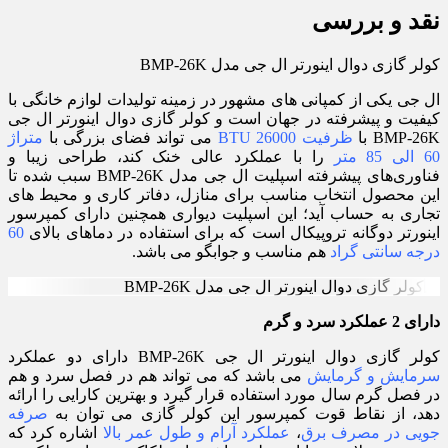
نقد و بررسی
کولر گازی دوال اینورتر ال جی مدل BMP-26K
ال جی یکی از کمپانی های مشهور در زمینه تولیدات لوازم خانگی با
کیفیت و پیشرفته در جهان است و کولر گازی دوال اینورتر ال جی
BMP-26K با
ظرفیت 26000 BTU
می تواند فضای بزرگی با
متراژ
60 الی 85 متر
را با عملکرد عالی خنک کند، طراحی زیبا و
فناوری‌های پیشرفته اسپلیت ال جی مدل BMP-26K سبب شده تا
این محصول انتخاب مناسب برای منازل، دفاتر کاری و محیط‌ های
تجاری به حساب آید؛ این اسپلیت دیواری همچنین دارای کمپرسور
اینورتر دوگانه تروپیکال است که برای استفاده در دماهای بالای
60
درجه سانتی گراد
هم مناسب و جوابگو می باشد.
دارای 2 عملکرد سرد و گرم
کولر گازی دوال اینورتر ال جی BMP-26K دارای دو عملکرد
سرمایش و گرمایش
می باشد که می تواند هم در فصل سرد و هم
در فصل گرم سال مورد استفاده قرار گیرد و بهترین کارایی را ارائه
دهد، از نقاط قوت کمپرسور این کولر گازی می توان به
صرفه
جویی در مصرف برق
،
عملکرد آرام و طول عمر بالا
اشاره کرد که