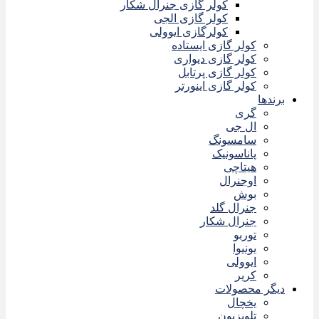
کولر گازی جنرال شکار
کولر گازی الجی
کولرگازی ایوولی
کولر گازی ایستاده
کولر گازی دیواری
کولر گازی پرتابل
کولر گازی اینورتر
برندها
گری
ال جی
سامسونگ
پاناسونیک
هیتاچی
اوجنرال
بوش
جنرال گلد
جنرال شکار
توربو
یونیوا
ایوولی
کریر
دیگر محصولات
یخچال
تلویزیون