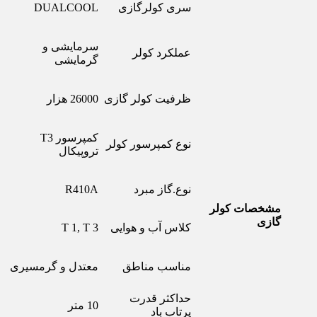
سری کولرگازی
DUALCOOL
سرمایشی و
عملکرد کولر
گرمایشی
ظرفیت کولر گازی
26000 هزار
کمپرسور T3
نوع کمپرسور کولر
تروپیکال
نوع.گاز مبرد
R410A
مشخصات کولر
گازی
کلاس آب و هوایی
T 1, T 3
مناسب مناطق
معتدل و گرمسیری
حداکثر قدرت
10 متر
پرتاب باد