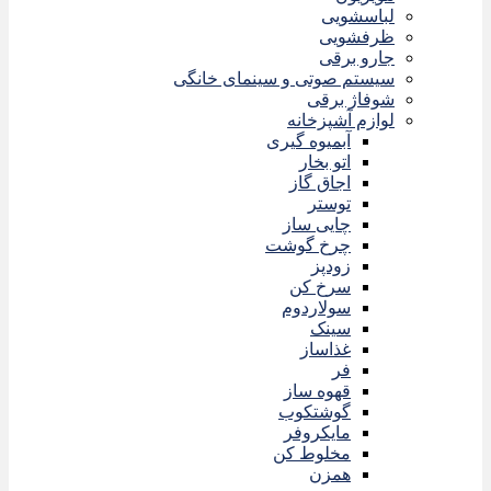
لباسشویی
ظرفشویی
جارو برقی
سیستم صوتی و سینمای خانگی
شوفاژ برقی
لوازم آشپزخانه
آبمیوه گیری
اتو بخار
اجاق گاز
توستر
چایی ساز
چرخ گوشت
زودپز
سرخ کن
سولاردوم
سینک
غذاساز
فر
قهوه ساز
گوشتکوب
مایکروفر
مخلوط کن
همزن