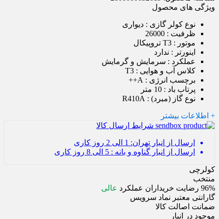
ویژگی های محصول
نوع کولر گازی :
دیواری
ظرفیت :
26000
موتور :
T3 تروپیکال
اینورتر :
ندارد
عملکرد :
سرمايش و گرمايش
کلاس آب و هوایی :
T3
برچسب انرژی :
A++
پرتاب باد :
10 متر
نوع گاز (مبرد) :
R410A
+ اطلاعات بیشتر
شرایط ارسال کالا
ارسال از انبار تهران: 1 الی 2 روز کاری
ارسال از انبار گناوه و بانه : 5 الی 8 روز کاری
کولرچی
منتخب
96%
رضایت خریداران
عملکرد
عالی
گارانتی معتبر نماد سرویس
ضمانت اصالت کالا
موجود در انبار