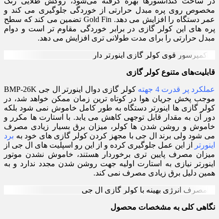
در ساخت کندانسورها بهره گرفته می‌شود، روکش طلایی رنگ
مخصوص روی پره مبدل حرارتی از خوردگی جلوگیری می کند و
عمر دستگاه را افزایش می دهد. Gold Fin تضمین می کند که سطح
پره های این کولر گازی در برابر خوردگی مقاوم تر است و دوام
مبدل حرارتی را برای مدت طولانی تری افزایش می دهد.
قابلیت‌های متنوع کولر گازی
عملکرد پر قدرت 4 جهته
کولر گازی دوال اینورتر ال جی BMP-26K
موجب پخش جریان هوا در کوتاه ترین زمان ممکن خواهد شد، در
کولر گازی ها اینورتر دستگاه به طور کامل خاموش نمی شود بلکه
دور آن به مقدار قابل توجهی کاهش می یابد. با استارت ها مکرر و
خاموش و روشن شدن ها کولر، میزان برق بسیار زیادی مصرف
می شود ولی برند ال جی با مجهز کردن کولر گازی های خود به
برد
اینورتر
از این عمل جلوگیری کرده و از این رو اسپلیت های ال جی از
میزان مصرف پایین تری برخوردار هستند، خاموش نشدن موتور
اینورتر نیازی به استارت اولیه جهت روشن شدن مجدد ندارد و به
همین دلیل برق زیادی مصرف نمی کند.
نگاهی کلی به مشخصات محصول